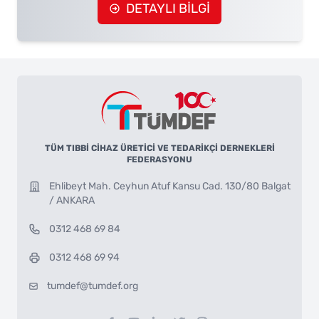
DETAYLI BİLGİ
TÜM TIBBİ CİHAZ ÜRETİCİ VE TEDARİKÇİ DERNEKLERİ
FEDERASYONU
Ehlibeyt Mah. Ceyhun Atuf Kansu Cad. 130/80 Balgat
/ ANKARA
0312 468 69 84
0312 468 69 94
tumdef@tumdef.org