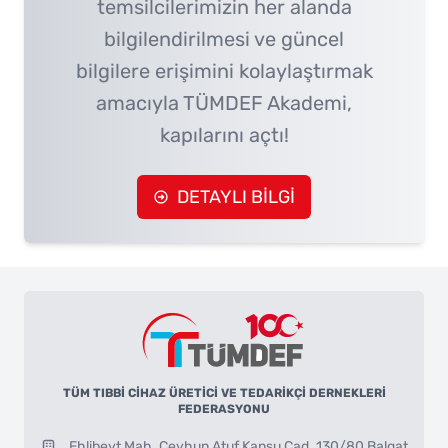
temsilcilerimizin her alanda
bilgilendirilmesi ve güncel
bilgilere erişimini kolaylaştırmak
amacıyla TÜMDEF Akademi,
kapılarını açtı!
DETAYLI BİLGİ
TÜM TIBBİ CİHAZ ÜRETİCİ VE TEDARİKÇİ DERNEKLERİ
FEDERASYONU
Ehlibeyt Mah. Ceyhun Atuf Kansu Cad. 130/80 Balgat