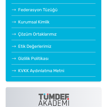
Federasyon Tüzüğü
Kurumsal Kimlik
Çözüm Ortaklarımız
Etik Değerlerimiz
Gizlilik Politikası
KVKK Aydınlatma Metni