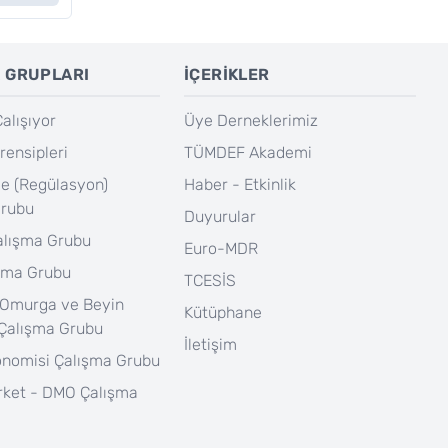
 GRUPLARI
İÇERİKLER
lışıyor
Üye Derneklerimiz
rensipleri
TÜMDEF Akademi
e (Regülasyon)
Haber - Etkinlik
Grubu
Duyurular
Çalışma Grubu
Euro-MDR
şma Grubu
TCESİS
 Omurga ve Beyin
Kütüphane
 Çalışma Grubu
İletişim
onomisi Çalışma Grubu
rket - DMO Çalışma