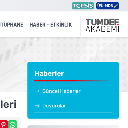
ÜTÜPHANE
HABER - ETKINLIK
Haberler
Güncel Haberler
leri
Duyurular