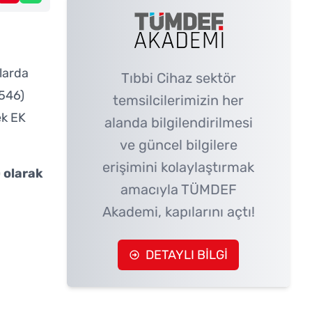
larda
Tıbbi Cihaz sektör
5546)
temsilcilerimizin her
ek EK
alanda bilgilendirilmesi
ve güncel bilgilere
erişimini kolaylaştırmak
) olarak
amacıyla TÜMDEF
Akademi, kapılarını açtı!
DETAYLI BİLGİ