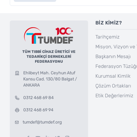
BİZ KİMİZ?
Tarihçemiz
Misyon, Vizyon ve 
TÜM TIBBİ CİHAZ ÜRETİCİ VE
Başkanın Mesajı
TEDARİKÇİ DERNEKLERİ
FEDERASYONU
Federasyon Tüzüğ
Ehlibeyt Mah. Ceyhun Atuf
Kurumsal Kimlik
Kansu Cad. 130/80 Balgat /
ANKARA
Çözüm Ortakları
Etik Değerlerimiz
0312 468 69 84
0312 468 69 94
tumdef@tumdef.org