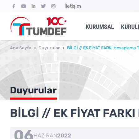
İletişim
KURUMSAL
KURUL
Ana Sayfa
>
Duyurular
>
BİLGİ // EK FİYAT FARKI Hesaplama T
Duyurular
BİLGİ // EK FİYAT FARKI
06
HAZIRAN
2022