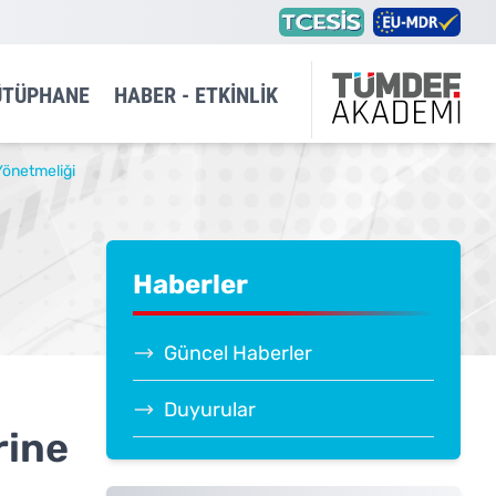
ÜTÜPHANE
HABER - ETKINLIK
Yönetmeliği
Haberler
Güncel Haberler
Duyurular
rine