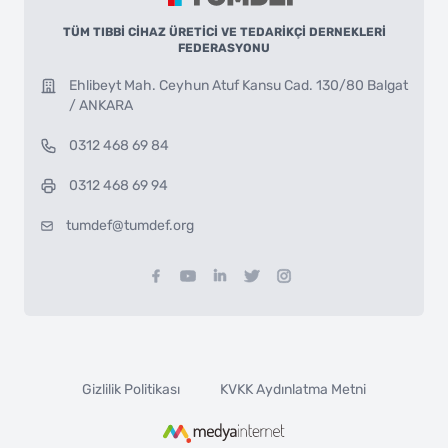
TÜM TIBBİ CİHAZ ÜRETİCİ VE TEDARİKÇİ DERNEKLERİ
FEDERASYONU
Ehlibeyt Mah. Ceyhun Atuf Kansu Cad. 130/80 Balgat
/ ANKARA
0312 468 69 84
0312 468 69 94
tumdef@tumdef.org
Gizlilik Politikası
KVKK Aydınlatma Metni