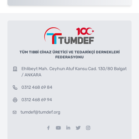
TÜM TIBBİ CİHAZ ÜRETİCİ VE TEDARİKÇİ DERNEKLERİ
FEDERASYONU
Ehlibeyt Mah. Ceyhun Atuf Kansu Cad. 130/80 Balgat
/ ANKARA
0312 468 69 84
0312 468 69 94
tumdef@tumdef.org