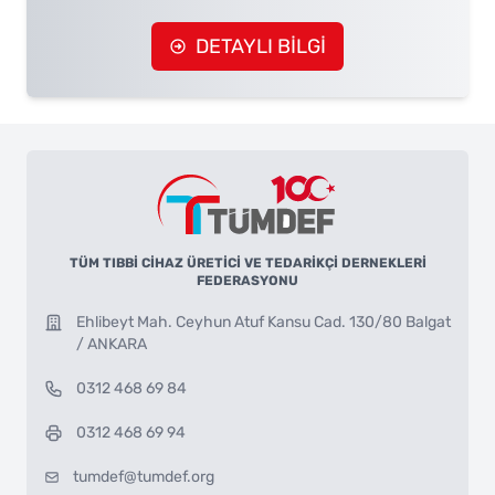
DETAYLI BİLGİ
TÜM TIBBİ CİHAZ ÜRETİCİ VE TEDARİKÇİ DERNEKLERİ
FEDERASYONU
Ehlibeyt Mah. Ceyhun Atuf Kansu Cad. 130/80 Balgat
/ ANKARA
0312 468 69 84
0312 468 69 94
tumdef@tumdef.org