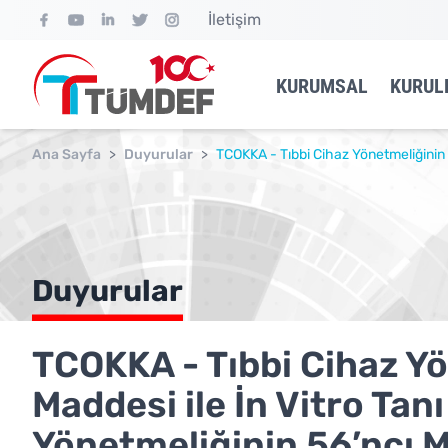
İletişim
KURUMSAL
KURUL
Ana Sayfa
>
Duyurular
>
TCOKKA - Tıbbi Cihaz Yönetmeliğinin 
Duyurular
TCOKKA - Tıbbi Cihaz Y
Maddesi ile İn Vitro Tan
Yönetmeliğinin 56’ncı