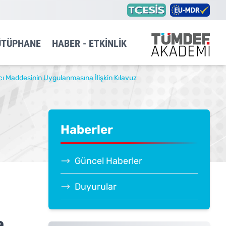
ÜTÜPHANE
HABER - ETKINLIK
ncı Maddesinin Uygulanmasına İlişkin Kılavuz
Haberler
Güncel Haberler
Duyurular
a