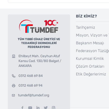
BİZ KİMİZ?
Tarihçemiz
Misyon, Vizyon ve 
TÜM TIBBİ CİHAZ ÜRETİCİ VE
Başkanın Mesajı
TEDARİKÇİ DERNEKLERİ
FEDERASYONU
Federasyon Tüzüğ
Ehlibeyt Mah. Ceyhun Atuf
Kurumsal Kimlik
Kansu Cad. 130/80 Balgat /
ANKARA
Çözüm Ortakları
Etik Değerlerimiz
0312 468 69 84
0312 468 69 94
tumdef@tumdef.org