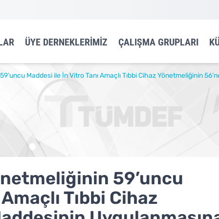
LAR
ÜYE DERNEKLERIMIZ
ÇALIŞMA GRUPLARI
K
59’uncu Maddesi ile İn Vitro Tanı Amaçlı Tıbbi Cihaz Yönetmeliğinin 56’
önetmeliğinin 59’uncu
ı Amaçlı Tıbbi Cihaz
 Maddesinin Uygulanmasın