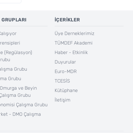
 GRUPLARI
İÇERİKLER
lışıyor
Üye Derneklerimiz
rensipleri
TÜMDEF Akademi
e (Regülasyon)
Haber - Etkinlik
Grubu
Duyurular
Çalışma Grubu
Euro-MDR
şma Grubu
TCESİS
 Omurga ve Beyin
Kütüphane
 Çalışma Grubu
İletişim
onomisi Çalışma Grubu
rket - DMO Çalışma