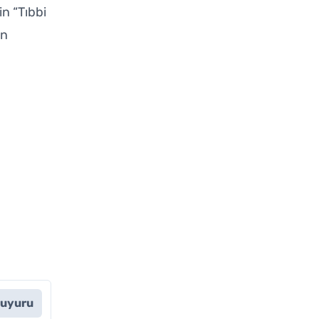
n “Tıbbi
in
Duyuru