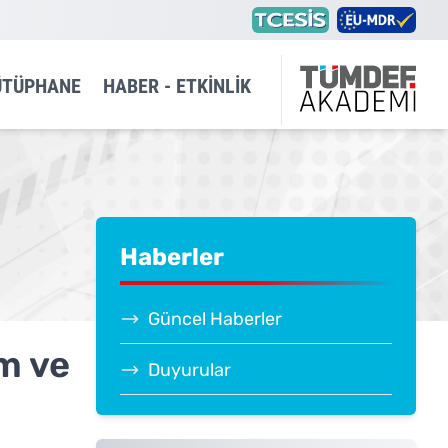
ÜTÜPHANE
HABER - ETKINLIK
Haberler
Güncel Haberler
im ve
Duyurular