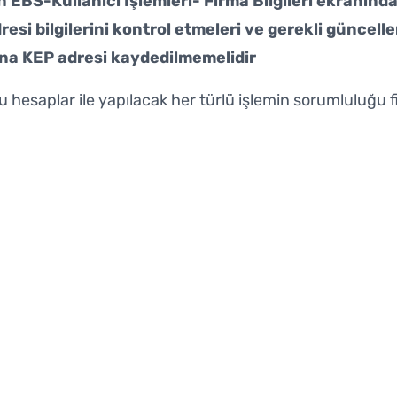
in EBS-Kullanıcı İşlemleri- Firma Bilgileri ekranınd
dresi bilgilerini kontrol etmeleri ve gerekli güncell
ına KEP adresi kaydedilmemelidir
e bu hesaplar ile yapılacak her türlü işlemin sorumluluğu 