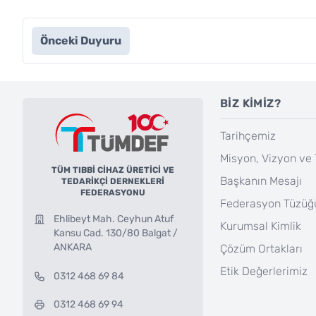
Önceki Duyuru
BİZ KİMİZ?
Tarihçemiz
Misyon, Vizyon ve 
TÜM TIBBİ CİHAZ ÜRETİCİ VE
Başkanın Mesajı
TEDARİKÇİ DERNEKLERİ
FEDERASYONU
Federasyon Tüzüğ
Ehlibeyt Mah. Ceyhun Atuf
Kurumsal Kimlik
Kansu Cad. 130/80 Balgat /
ANKARA
Çözüm Ortakları
Etik Değerlerimiz
0312 468 69 84
0312 468 69 94