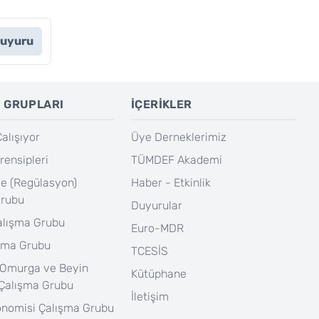
Duyuru
 GRUPLARI
İÇERİKLER
lışıyor
Üye Derneklerimiz
rensipleri
TÜMDEF Akademi
e (Regülasyon)
Haber - Etkinlik
Grubu
Duyurular
Çalışma Grubu
Euro-MDR
şma Grubu
TCESİS
 Omurga ve Beyin
Kütüphane
 Çalışma Grubu
İletişim
onomisi Çalışma Grubu