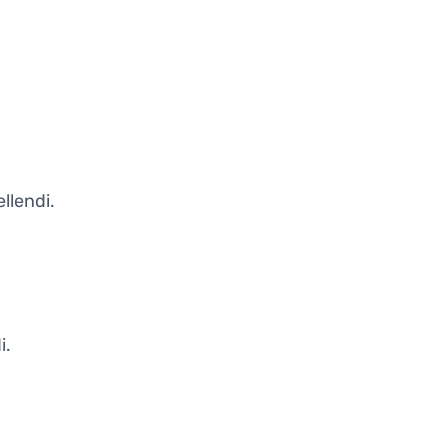
llendi.
i.