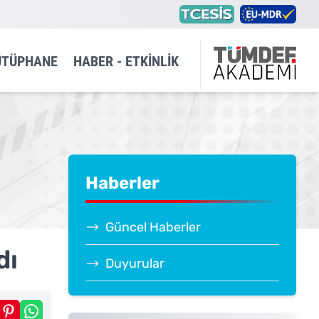
ÜTÜPHANE
HABER - ETKINLIK
Haberler
Güncel Haberler
dı
Duyurular