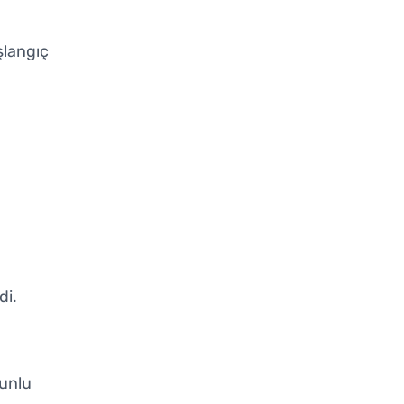
şlangıç
di.
runlu