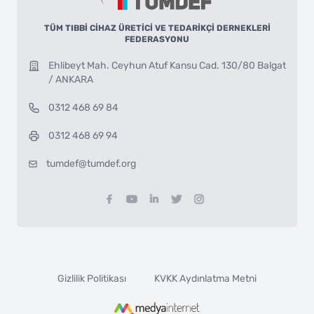
TÜM TIBBİ CİHAZ ÜRETİCİ VE TEDARİKÇİ DERNEKLERİ
FEDERASYONU
Ehlibeyt Mah. Ceyhun Atuf Kansu Cad. 130/80 Balgat
/ ANKARA
0312 468 69 84
0312 468 69 94
tumdef@tumdef.org
Gizlilik Politikası
KVKK Aydınlatma Metni