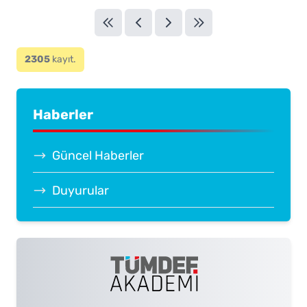
2305
kayıt.
Haberler
Güncel Haberler
Duyurular