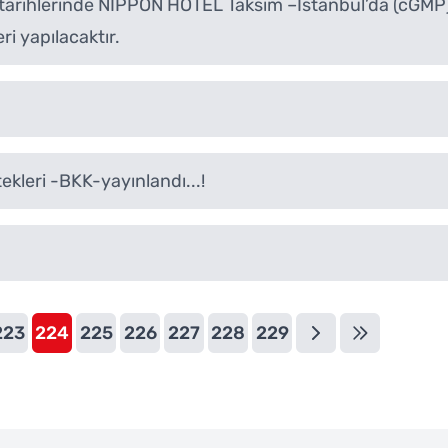
tarihlerinde NİPPON HOTEL Taksim –İstanbul’da (cGMP
i yapılacaktır.
tekleri -BKK-yayınlandı...!
223
224
225
226
227
228
229