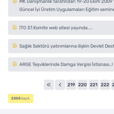
MK Danışmanlık tarafından 19-20 Ekim 2009 
Güncel İyi Üretim Uygulamaları Eğitim seminer
İTO 37.Komite web sitesi yayında....
Sağlık Sektörü yatırımlarına ilişkin Devlet Des
ARGE Teşviklerinde Damga Vergisi İstisnası..!
219
220
221
222
2305
kayıt.