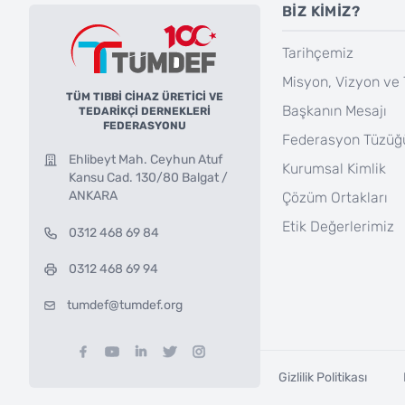
BİZ KİMİZ?
Tarihçemiz
Misyon, Vizyon ve 
TÜM TIBBİ CİHAZ ÜRETİCİ VE
Başkanın Mesajı
TEDARİKÇİ DERNEKLERİ
FEDERASYONU
Federasyon Tüzüğ
Ehlibeyt Mah. Ceyhun Atuf
Kurumsal Kimlik
Kansu Cad. 130/80 Balgat /
ANKARA
Çözüm Ortakları
Etik Değerlerimiz
0312 468 69 84
0312 468 69 94
tumdef@tumdef.org
Gizlilik Politikası