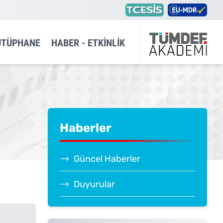
ÜTÜPHANE
HABER - ETKINLIK
Haberler
Güncel Haberler
Duyurular