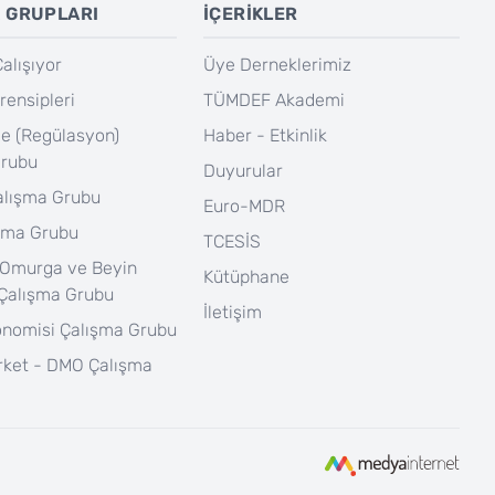
 GRUPLARI
İÇERİKLER
lışıyor
Üye Derneklerimiz
rensipleri
TÜMDEF Akademi
e (Regülasyon)
Haber - Etkinlik
Grubu
Duyurular
Çalışma Grubu
Euro-MDR
şma Grubu
TCESİS
 Omurga ve Beyin
Kütüphane
 Çalışma Grubu
İletişim
onomisi Çalışma Grubu
rket - DMO Çalışma