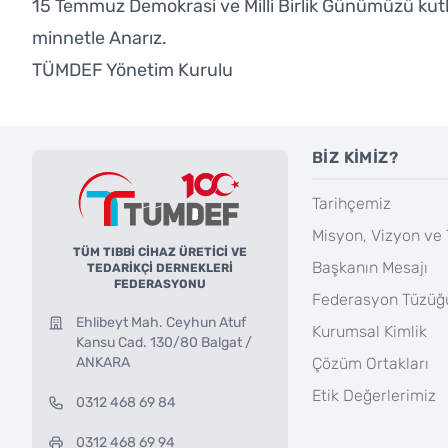
15 Temmuz Demokrasi ve Milli Birlik Günümüzü kutlar
minnetle Anarız.
TÜMDEF Yönetim Kurulu
BİZ KİMİZ?
Tarihçemiz
Misyon, Vizyon ve 
TÜM TIBBİ CİHAZ ÜRETİCİ VE
Başkanın Mesajı
TEDARİKÇİ DERNEKLERİ
FEDERASYONU
Federasyon Tüzüğ
Ehlibeyt Mah. Ceyhun Atuf
Kurumsal Kimlik
Kansu Cad. 130/80 Balgat /
ANKARA
Çözüm Ortakları
Etik Değerlerimiz
0312 468 69 84
0312 468 69 94