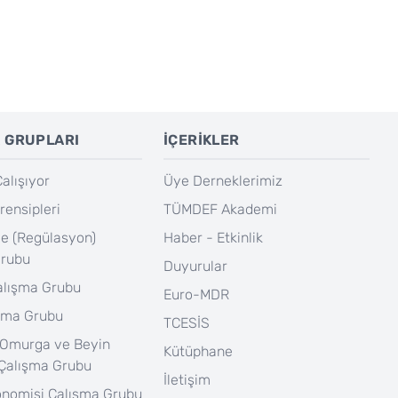
 GRUPLARI
İÇERİKLER
lışıyor
Üye Derneklerimiz
rensipleri
TÜMDEF Akademi
e (Regülasyon)
Haber - Etkinlik
Grubu
Duyurular
Çalışma Grubu
Euro-MDR
şma Grubu
TCESİS
 Omurga ve Beyin
Kütüphane
 Çalışma Grubu
İletişim
onomisi Çalışma Grubu