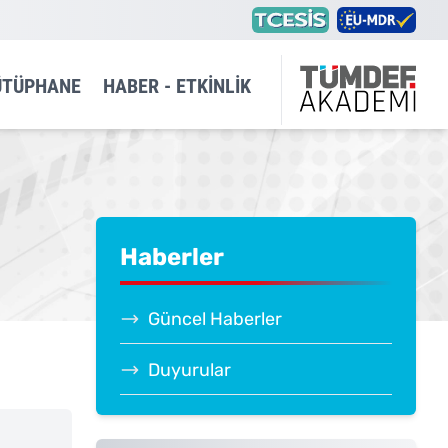
ÜTÜPHANE
HABER - ETKINLIK
Haberler
Güncel Haberler
Duyurular